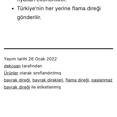
Türkiye’nin her yerine flama direği
gönderilir.
Yayım tarihi
26 Ocak 2022
dekosan
tarafından
Ürünler
olarak sınıflandırılmış
bayrak direği
,
bayrak direkleri
,
flama direği
,
paslanmaz
bayrak direği
ile etiketlenmiş